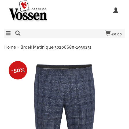
€0,00
Home
»
Broek Matinique 30206680-1939231
-50%