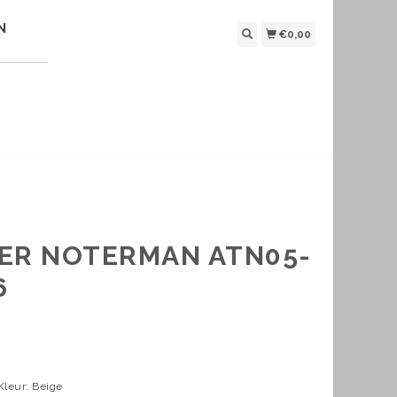
N
€0,00
IER NOTERMAN ATN05-
6
Kleur: Beige