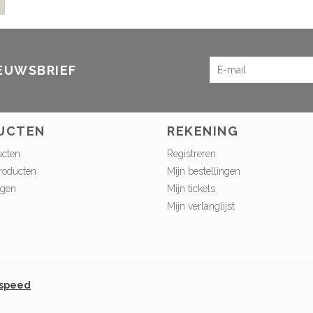
IEUWSBRIEF
UCTEN
REKENING
ucten
Registreren
roducten
Mijn bestellingen
ngen
Mijn tickets
Mijn verlanglijst
tspeed