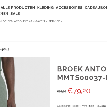
ALLE PRODUCTEN
KLEDING
ACCESSOIRES
CADEAUBO
ENEN
SALE
EN
OF
EEN ACCOUNT AANMAKEN »
SERVICE »
-4085
BROEK ANT
MMTS00037-
€
79,20
€
99,00
Categorie: Broek Kwaliteit: Polyam