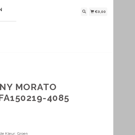
N
€0,00
ONY MORATO
FA150219-4085
ide Kleur: Groen