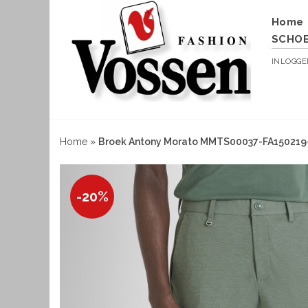
Home
SCHO
INLOGG
Home
»
Broek Antony Morato MMTS00037-FA150219
-20%