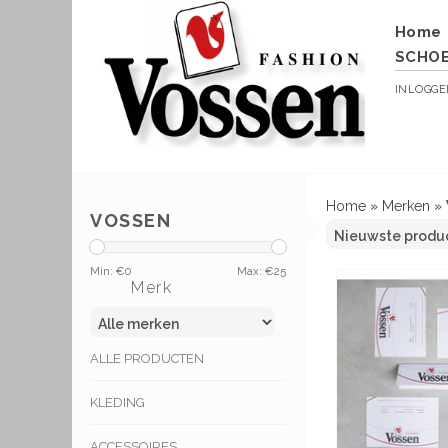
Home
SCHO
INLOGG
Home
»
Merken
»
VOSSEN
Min: €
0
Max: €
25
Merk
ALLE PRODUCTEN
KLEDING
ACCESSOIRES