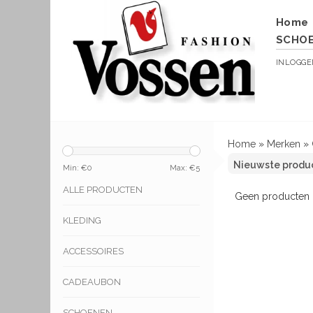
Home
SCHO
INLOGG
Home
»
Merken
»
Min: €
0
Max: €
5
ALLE PRODUCTEN
Geen producten g
KLEDING
ACCESSOIRES
CADEAUBON
SCHOENEN