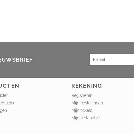
IEUWSBRIEF
UCTEN
REKENING
ucten
Registreren
roducten
Mijn bestellingen
ngen
Mijn tickets
Mijn verlanglijst