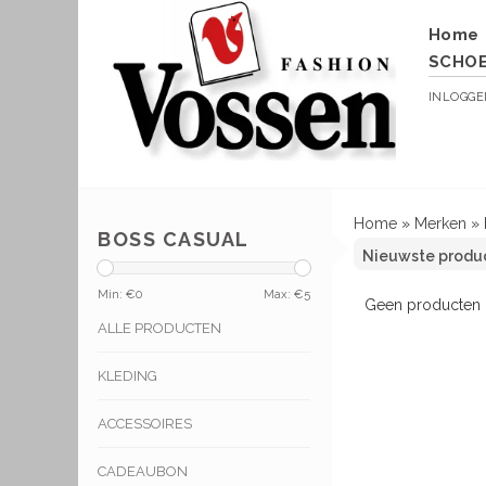
Home
SCHO
INLOGG
Home
»
Merken
»
BOSS CASUAL
Min: €
0
Max: €
5
Geen producten g
ALLE PRODUCTEN
KLEDING
ACCESSOIRES
CADEAUBON