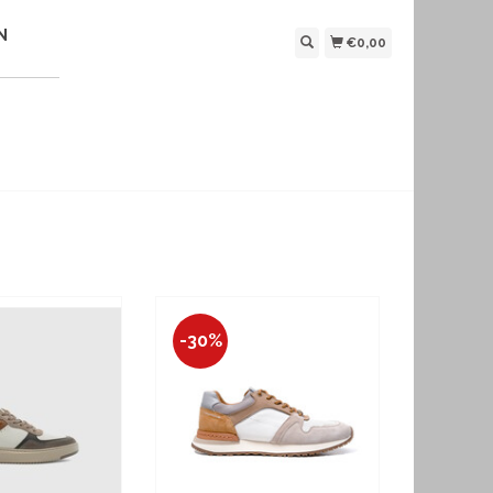
N
€0,00
-30%