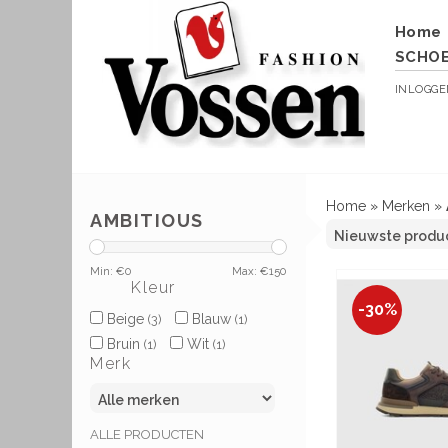
Home
SCHO
INLOGG
Home
»
Merken
»
AMBITIOUS
Min: €
0
Max: €
150
Kleur
-30%
Beige
Blauw
(3)
(1)
Bruin
Wit
(1)
(1)
Merk
ALLE PRODUCTEN