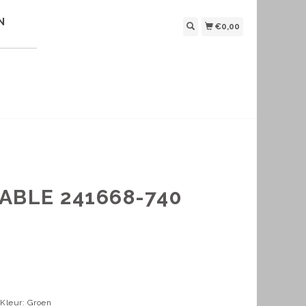
N
€0,00
ABLE 241668-740
 Kleur: Groen