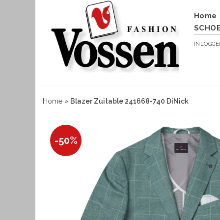
Home
SCHO
INLOGG
Home
»
Blazer Zuitable 241668-740 DiNick
-50%