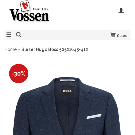
€0,00
Home
»
Blazer Hugo Boss 50521645-412
-30%