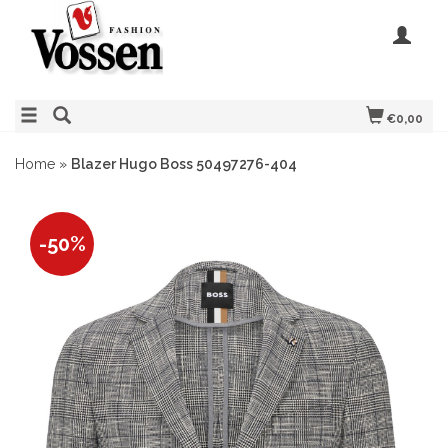
€0,00
Home
»
Blazer Hugo Boss 50497276-404
-50%