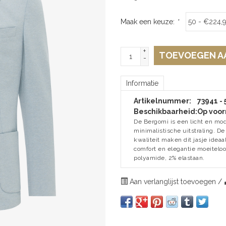
Maak een keuze:
*
+
TOEVOEGEN A
-
Informatie
Artikelnummer:
73941 - 
Beschikbaarheid:
Op voor
De Bergomi is een licht en mod
minimalistische uitstraling. De
kwaliteit maken dit jasje ideaal
comfort en elegantie moeiteloo
polyamide, 2% elastaan.
Aan verlanglijst toevoegen
/