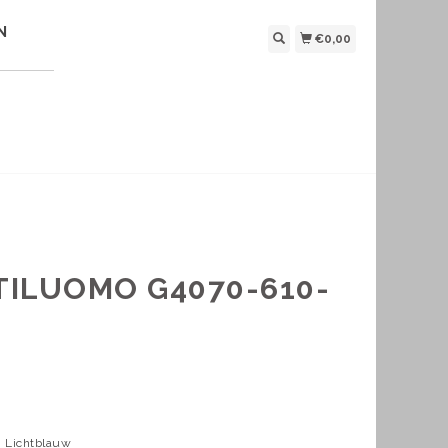
N
€0,00
TILUOMO G4070-610-
r: Lichtblauw