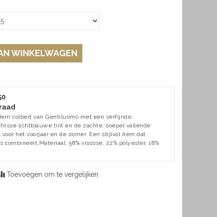
AN WINKELWAGEN
50
raad
ern colbert van Gentiluomo met een verfijnde,
 frisse lichtblauwe tint en de zachte, soepel vallende
 voor het voorjaar en de zomer. Een stijlvol item dat
s combineert.Materiaal: 58% viscose, 22% polyester, 18%
Toevoegen om te vergelijken