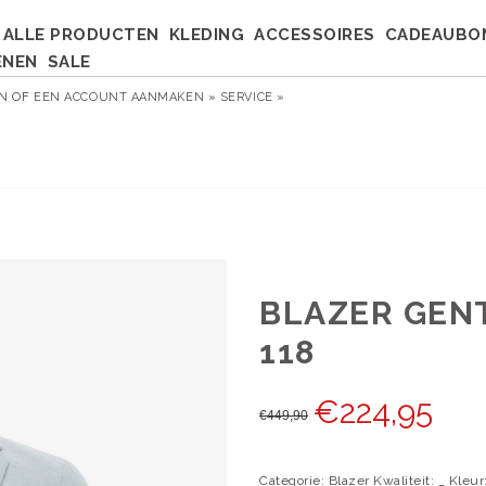
ALLE PRODUCTEN
KLEDING
ACCESSOIRES
CADEAUBO
ENEN
SALE
EN
OF
EEN ACCOUNT AANMAKEN »
SERVICE »
BLAZER GEN
118
€
224,95
€
449,90
Categorie: Blazer Kwaliteit: _ Kleu