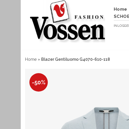
Home
SCHO
INLOGG
Home
»
Blazer Gentiluomo G4070-610-118
-50%