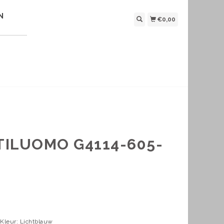
N
€0,00
TILUOMO G4114-605-
 Kleur: Lichtblauw