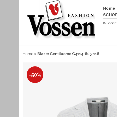
Home
SCHO
INLOGG
Home
»
Blazer Gentiluomo G4114-605-118
-50%