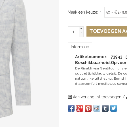
Maak een keuze:
*
+
TOEVOEGEN A
-
Informatie
Artikelnummer:
73943 - 
Beschikbaarheid:
Op voor
De Rinaldi van Gentiluomo is ee
subtiel lichtblauw detail. De c
natuurlijke uitstraling. Een sti
draagcomfort moeiteloos samen
Aan verlanglijst toevoegen
/